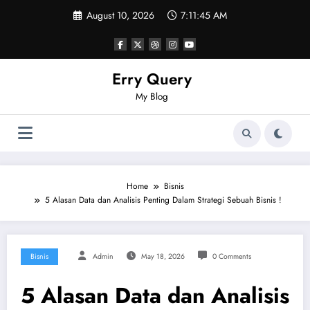
Skip
August 10, 2026
7:11:46 AM
to
content
Erry Query
My Blog
Home
Bisnis
5 Alasan Data dan Analisis Penting Dalam Strategi Sebuah Bisnis !
Bisnis
Admin
May 18, 2026
0 Comments
5 Alasan Data dan Analisis