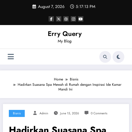
Skip
August 7, 2026
5:17:14 PM
to
content
Erry Query
My Blog
Home
Bisnis
Hadirkan Suasana Spa Mewah di Rumah dengan Inspirasi Ide Kamar
Mandi Ini
Bisnis
Admin
June 15, 2026
0 Comments
Hadirkan Suasana Spa